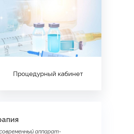
Процедурный кабинет
рапия
ов­ре­мен­ный ап­па­рат­