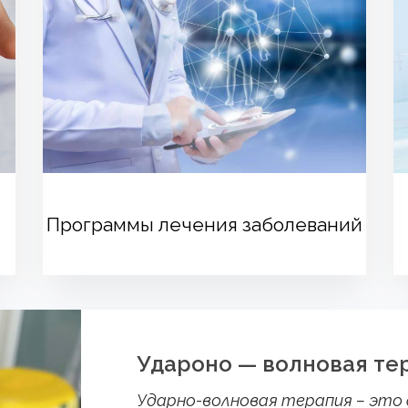
Программы лечения заболеваний
Удароно — волновая те
Удар­но-вол­но­вая те­рапия – это с