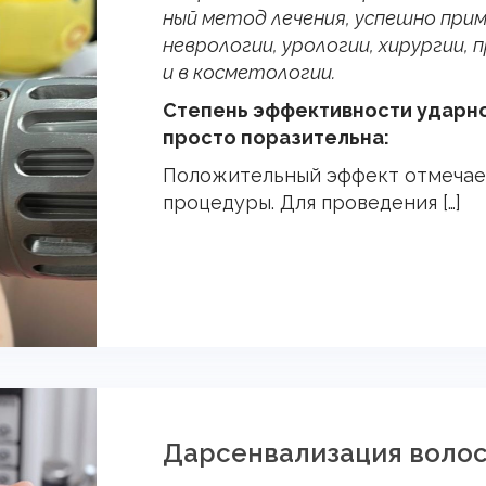
ный ме­тод ле­чения, ус­пешно при­
нев­ро­логии, уро­логии, хи­рур­гии
и в кос­ме­толо­гии.
Сте­пень эф­фектив­ности удар­но
прос­то по­рази­тель­на:
Положительный эффект отмечае
процедуры. Для проведения […]
Дарсенвализация воло