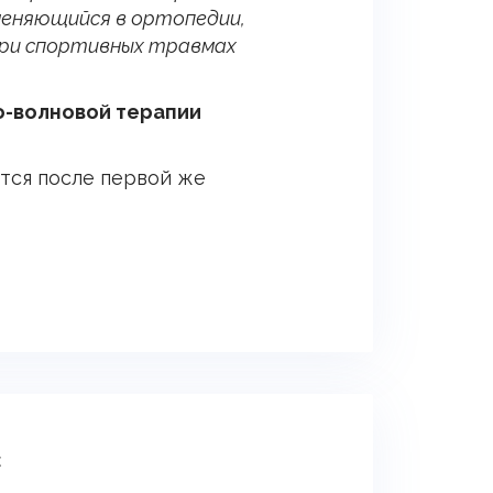
меня­ющий­ся в ор­то­педии,
, при спор­тивных трав­мах
-вол­но­вой те­рапии
тся после первой же
с