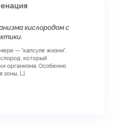
генация
анизма кислородом с
актики.
ере — “капсуле жизни”.
ислород, который
ки организма. Особенно
зоны, […]