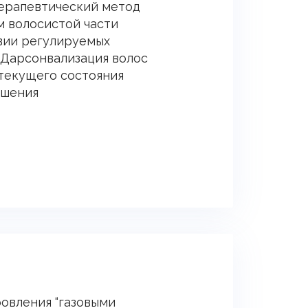
ерапевтический метод
м волосистой части
твии регулируемых
 Дарсонвализация волос
текущего состояния
дшения
овления “газовыми