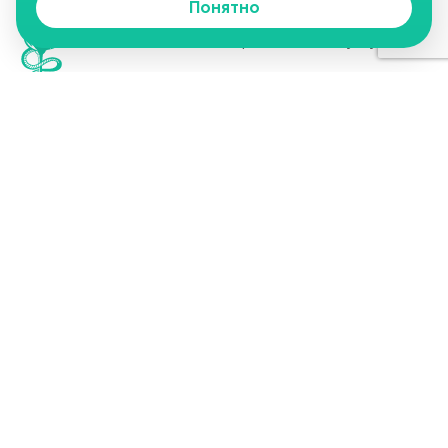
Понятно
О медцентре
Наши услуги
Отзывы
Цены
Медицинский центр
Лицензии
Статьи
«Тандем»
Контакты
г. Чебоксары, ул. Цветочная, 58
TandemMedic@yandex.ru
Пн-Пт с 9:00 до 18:00
Обед с 13:00 до 14:00
Сб с 9:00 до 15:00
+7 927 856-61-66