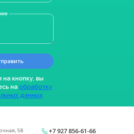
ние
 на кнопку, вы
есь на
обработку
льных данных
точная, 58
+7 927 856-61-66