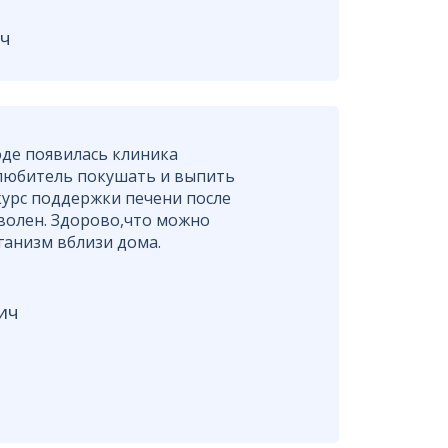
ч
оде появилась клиника
 любитель покушать и выпить
урс поддержки печени после
волен. Здорово,что можно
ганизм вблизи дома.
ич