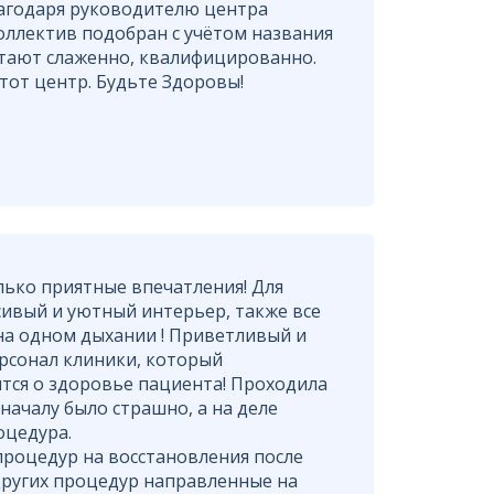
лагодаря руководителю центра
оллектив подобран с учётом названия
тают слаженно, квалифицированно.
тот центр. Будьте Здоровы!
лько приятные впечатления! Для
сивый и уютный интерьер, также все
а одном дыхании ! Приветливый и
рсонал клиники, который
тся о здоровье пациента! Проходила
началу было страшно, а на деле
оцедура.
процедур на восстановления после
других процедур направленные на