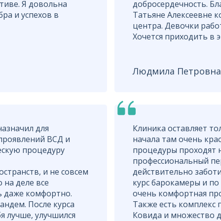
тиве. Я довольна
добросердечность. Б
ра и успехов в
Татьяне Алексеевне к
центра. Девочки рабо
Хочется приходить в э
Людмила Петровна
назначил для
Клиника оставляет то
проявлений ВСД и
начала там очень кра
ескую процедуру
процедуры проходят н
профессиональный пе
остранств, и не совсем
действительно заботи
о на деле все
курс барокамеры и по 
ь даже комфортно.
очень комфортная пр
андем. После курса
Также есть комплекс 
я лучше, улучшился
Ковида и множество 