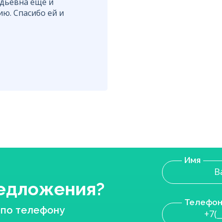
адьевна ещё и
ю. Спасибо ей и
Имя
редложения?
Телефо
 по телефону