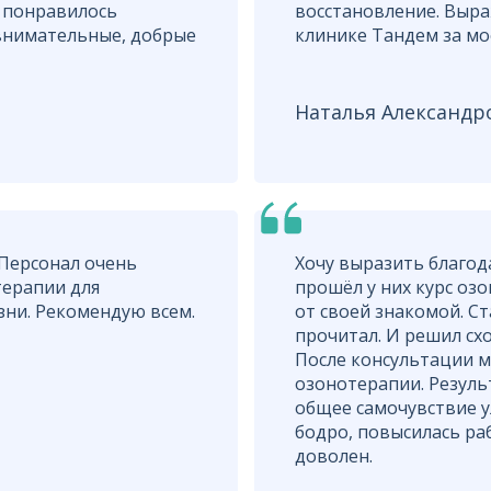
ь понравилось
восстановление. Выр
внимательные, добрые
клинике Тандем за моё
Наталья Александр
Персонал очень
Хочу выразить благод
терапии для
прошёл у них курс озо
зни. Рекомендую всем.
от своей знакомой. Ст
прочитал. И решил сх
После консультации м
озонотерапии. Результ
общее самочувствие у
бодро, повысилась ра
доволен.