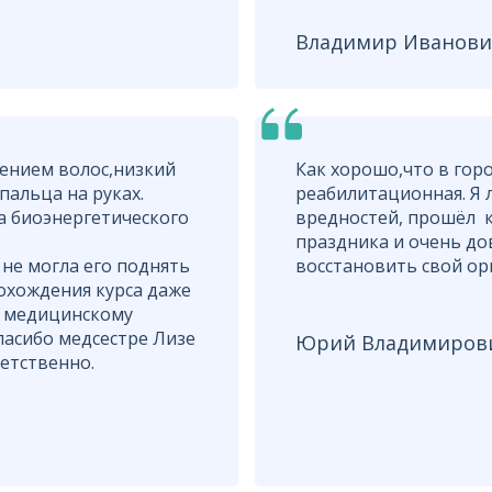
Владимир Иванови
дением волос,низкий
Как хорошо,что в гор
пальца на руках.
реабилитационная. Я
а биоэнергетического
вредностей, прошёл к
праздника и очень до
 не могла его поднять
восстановить свой ор
рохождения курса даже
о медицинскому
пасибо медсестре Лизе
Юрий Владимиров
ветственно.