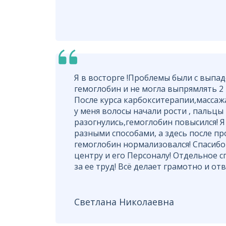
Я в восторге !Проблемы были с выпа
гемоглобин и не могла выпрямлять 2 
После курса карбокситерапии,массаж
у меня волосы начали рости , пальцы
разогнулись,гемоглобин повысился! Я
разными способами, а здесь после п
гемоглобин нормализовался! Спасиб
центру и его Персоналу! Отдельное с
за ее труд! Всё делает грамотно и от
Светлана Николаевна