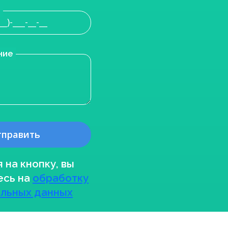
н
ние
 на кнопку, вы
есь на
обработку
льных данных