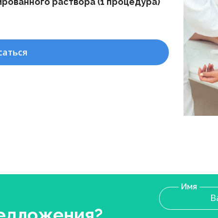
ированного раствора (1 процедура)
саться
Имя
редложения?